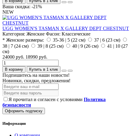
В корзину
Купить в 1 клик
Ваша скидка: -21%
NEW
UGG WOMEN'S TASMAN X GALLERY DEPT CHESTNUT
Категория:
Женские
Фасон:
Классические
* Женские размеры:
35-36 | 5 (22 см)
37 | 6 (23 см)
38 | 7 (24 см)
39 | 8 (25 см)
40 | 9 (26 см)
41 | 10 (27
см)
24000 руб.
18990 руб.
В корзину
Купить в 1 клик
Подпишитесь на наши новости!
Новинки, скидки, предложения!
Я прочитал и согласен с условиями
Политика
безопасности
Оформить подписку
Информация
О компании