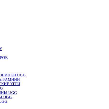
У
ЕРОВ
НОВИНКИ UGG
ЛЬТРАМИНИ
СКИЕ УГГИ
GG
ИНЫ UGG
НЫ UGG
 UGG