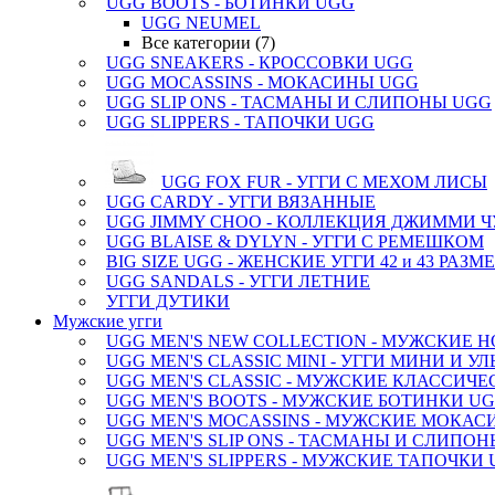
UGG BOOTS - БОТИНКИ UGG
UGG NEUMEL
Все категории (7)
UGG SNEAKERS - КРОССОВКИ UGG
UGG MOCASSINS - МОКАСИНЫ UGG
UGG SLIP ONS - ТАСМАНЫ И СЛИПОНЫ UGG
UGG SLIPPERS - ТАПОЧКИ UGG
UGG FOX FUR - УГГИ С МЕХОМ ЛИСЫ
UGG CARDY - УГГИ ВЯЗАННЫЕ
UGG JIMMY CHOO - КОЛЛЕКЦИЯ ДЖИММИ Ч
UGG BLAISE & DYLYN - УГГИ С РЕМЕШКОМ
BIG SIZE UGG - ЖЕНСКИЕ УГГИ 42 и 43 РАЗМ
UGG SANDALS - УГГИ ЛЕТНИЕ
УГГИ ДУТИКИ
Мужские угги
UGG MEN'S NEW COLLECTION - МУЖСКИЕ 
UGG MEN'S CLASSIC MINI - УГГИ МИНИ И У
UGG MEN'S CLASSIC - МУЖСКИЕ КЛАССИЧЕ
UGG MEN'S BOOTS - МУЖСКИЕ БОТИНКИ U
UGG MEN'S MOCASSINS - МУЖСКИЕ МОКАС
UGG MEN'S SLIP ONS - ТАСМАНЫ И СЛИПО
UGG MEN'S SLIPPERS - МУЖСКИЕ ТАПОЧКИ