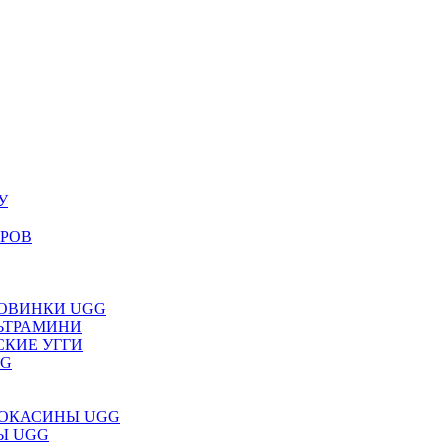
У
ЕРОВ
НОВИНКИ UGG
ЛЬТРАМИНИ
СКИЕ УГГИ
GG
МОКАСИНЫ UGG
НЫ UGG