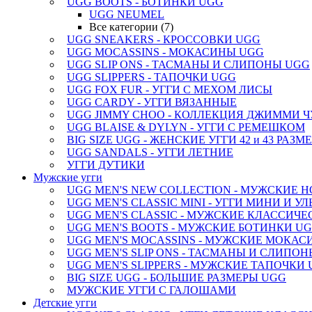
UGG BOOTS - БОТИНКИ UGG
UGG NEUMEL
Все категории (7)
UGG SNEAKERS - КРОССОВКИ UGG
UGG MOCASSINS - МОКАСИНЫ UGG
UGG SLIP ONS - ТАСМАНЫ И СЛИПОНЫ UGG
UGG SLIPPERS - ТАПОЧКИ UGG
UGG FOX FUR - УГГИ С МЕХОМ ЛИСЫ
UGG CARDY - УГГИ ВЯЗАННЫЕ
UGG JIMMY CHOO - КОЛЛЕКЦИЯ ДЖИММИ Ч
UGG BLAISE & DYLYN - УГГИ С РЕМЕШКОМ
BIG SIZE UGG - ЖЕНСКИЕ УГГИ 42 и 43 РАЗМ
UGG SANDALS - УГГИ ЛЕТНИЕ
УГГИ ДУТИКИ
Мужские угги
UGG MEN'S NEW COLLECTION - МУЖСКИЕ 
UGG MEN'S CLASSIC MINI - УГГИ МИНИ И У
UGG MEN'S CLASSIC - МУЖСКИЕ КЛАССИЧЕ
UGG MEN'S BOOTS - МУЖСКИЕ БОТИНКИ U
UGG MEN'S MOCASSINS - МУЖСКИЕ МОКАС
UGG MEN'S SLIP ONS - ТАСМАНЫ И СЛИПО
UGG MEN'S SLIPPERS - МУЖСКИЕ ТАПОЧКИ
BIG SIZE UGG - БОЛЬШИЕ РАЗМЕРЫ UGG
МУЖСКИЕ УГГИ С ГАЛОШАМИ
Детские угги