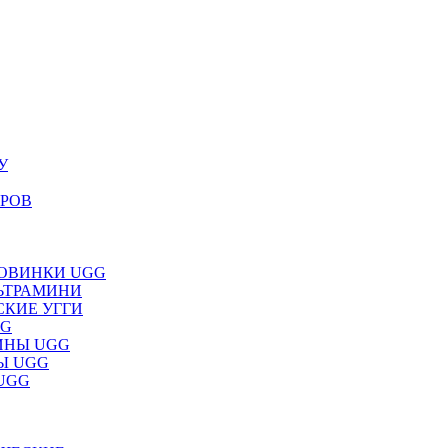
У
ЕРОВ
НОВИНКИ UGG
ЛЬТРАМИНИ
СКИЕ УГГИ
GG
ИНЫ UGG
НЫ UGG
 UGG