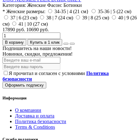
Категория:
Женские
Фасон:
Ботинки
* Женские размеры:
34-35 | 4 (21 см}
35-36 | 5 (22 см)
37 | 6 (23 см)
38 | 7 (24 см)
39 | 8 (25 см)
40 | 9 (26
см)
41 | 10 (27 см)
17890 руб.
10690 руб.
В корзину
Купить в 1 клик
Подпишитесь на наши новости!
Новинки, скидки, предложения!
Я прочитал и согласен с условиями
Политика
безопасности
Оформить подписку
Информация
О компании
Доставка и оплата
Политика безопасности
Terms & Conditions
Служба поддержки