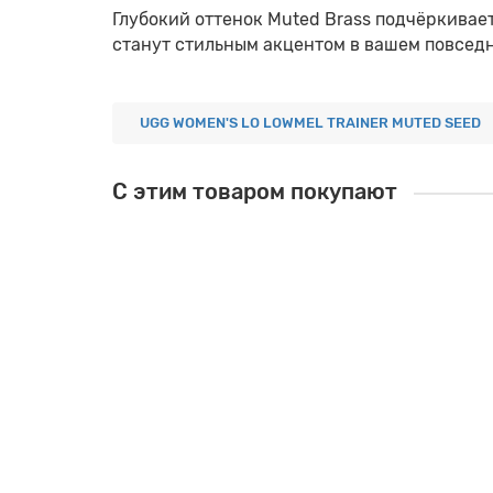
Глубокий оттенок
Muted Brass
подчёркивает
станут стильным акцентом в вашем повсед
UGG WOMEN'S LO LOWMEL TRAINER MUTED SEED
C этим товаром покупают
Ваша скидка: -34%
UGG OH YEAH SLIDERS GREY
Категория:
Женские
Фасон:
Тапочки
* Женские размеры:
35-36 | 5 (22 см)
37 | 6 (23 см)
38 | 7 (24 см)
39 | 8
9990 руб.
15190 руб.
В корзину