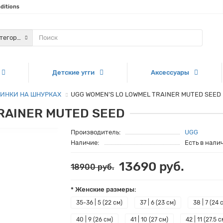
ditions
атегории
Детские угги
Аксессуары
ИНКИ НА ШНУРКАХ
UGG WOMEN'S LO LOWMEL TRAINER MUTED SEED
RAINER MUTED SEED
Производитель:
UGG
Наличие:
Есть в нали
13690 руб.
18900 руб.
* Женские размеры:
35-36 | 5 (22 см)
37 | 6 (23 см)
38 | 7 (24 
40 | 9 (26 см)
41 | 10 (27 см)
42 | 11 (27.5 с