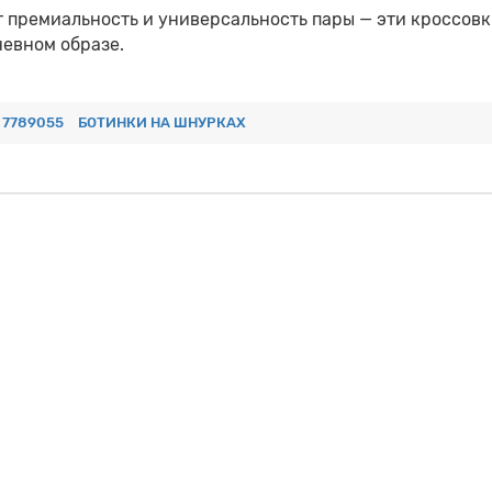
 премиальность и универсальность пары — эти кроссовк
невном образе.
7789055
БОТИНКИ НА ШНУРКАХ
 (25 см)
40 | 9 (26 см)
41 | 10 (27 см)