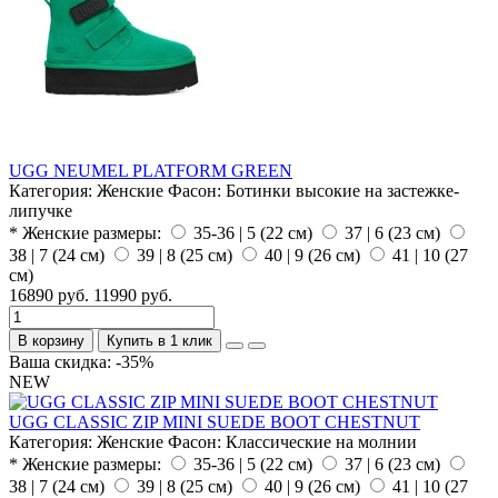
UGG NEUMEL PLATFORM GREEN
Категория:
Женские
Фасон:
Ботинки высокие на застежке-
липучке
* Женские размеры:
35-36 | 5 (22 см)
37 | 6 (23 см)
38 | 7 (24 см)
39 | 8 (25 см)
40 | 9 (26 см)
41 | 10 (27
см)
16890 руб.
11990 руб.
В корзину
Купить в 1 клик
Ваша скидка: -35%
NEW
UGG CLASSIC ZIP MINI SUEDE BOOT CHESTNUT
Категория:
Женские
Фасон:
Классические на молнии
* Женские размеры:
35-36 | 5 (22 см)
37 | 6 (23 см)
38 | 7 (24 см)
39 | 8 (25 см)
40 | 9 (26 см)
41 | 10 (27