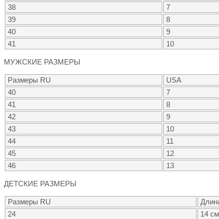
38
7
39
8
40
9
41
10
МУЖСКИЕ РАЗМЕРЫ
Размеры RU
USA
40
7
41
8
42
9
43
10
44
11
45
12
46
13
ДЕТСКИЕ РАЗМЕРЫ
Размеры RU
Длин
24
14 см