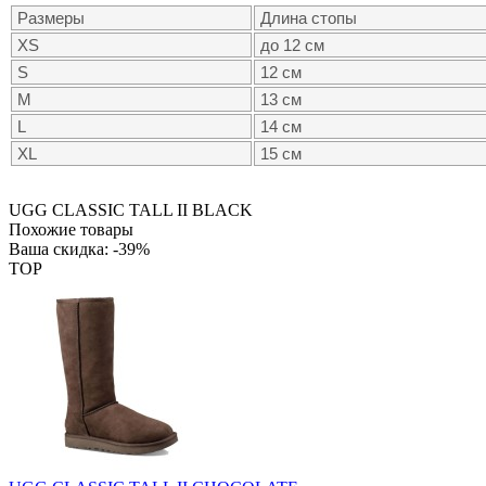
Размеры
Длина стопы
XS
до 12 см
S
12 см
M
13 см
L
14 см
XL
15 см
UGG CLASSIC TALL II BLACK
Похожие товары
Ваша скидка: -39%
TOP